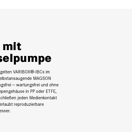
 mit
selpumpe
egelten VARIBOX®-IBCs im
e selbstansaugende MAGSON
gsfrei — wartungsfrei und ohne
mpengehäuse in PP oder ETFE,
chließen jeden Medienkontakt
rlaubt reproduzierbare
esser.