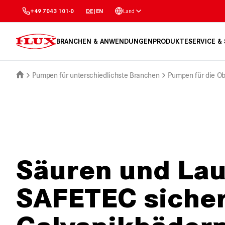
Land
+49 7043 101-0
DE
|
EN
BRANCHEN & ANWENDUNGEN
PRODUKTE
SERVICE &
Pumpen für unterschiedlichste Branchen
Pumpen für die Ob
Säuren und Lau
SAFETEC sicher