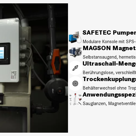
SAFETEC Pumpen
Modulare Konsole mit SPS
MAGSON Magnetk
Selbstansaugend, hermetisc
Ultraschall-Men
Berührungslose, verschlei
Trockenkupplung
Behälterwechsel ohne Trop
Anwendungsspezi
Sauglanzen, Magnetventile