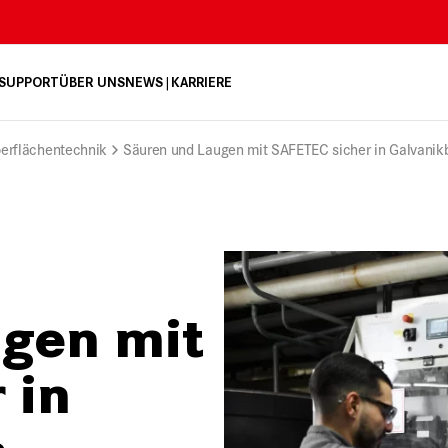
 SUPPORT
ÜBER UNS
NEWS
KARRIERE
erflächentechnik
Säuren und Laugen mit SAFETEC sicher in Galvanik
gen mit
 in