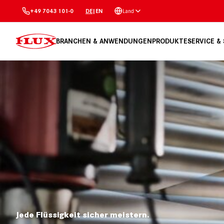
Land
+49 7043 101-0
DE
|
EN
BRANCHEN & ANWENDUNGEN
PRODUKTE
SERVICE &
Jede Flüssigkeit sicher meistern.