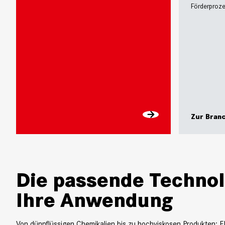
Förderproz
Zur Bran
Die passende Technol
Ihre Anwendung
Von dünnflüssigen Chemikalien bis zu hochviskosen Produkten: F