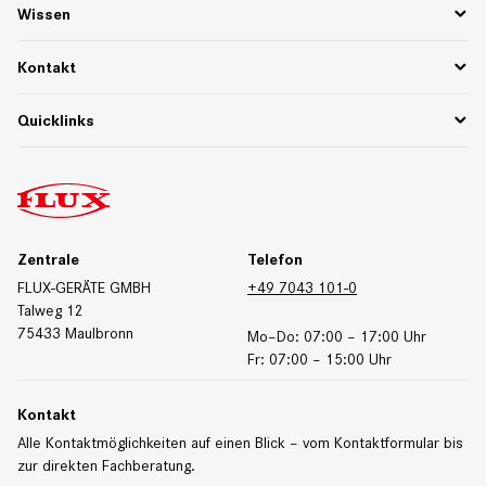
Ersatzteile
Wissen
75 Jahre Pioniergeist
PPWR
Rücksendungen & Reklamationen
Funktionsbeschreibungen
Kontakt
Mediathek und Downloads
Webinare & Whitepaper
Ansprechpartner Deutschland
Quicklinks
Werkstoffe und Beständigkeit
Ansprechpartner International
Kontaktformular
Downloads
Messetermine
Produktdatenblätter
Zertifikate
Zentrale
Telefon
FLUX-GERÄTE GMBH
+49 7043 101-0
Talweg 12
75433 Maulbronn
Mo–Do: 07:00 – 17:00 Uhr
Fr: 07:00 – 15:00 Uhr
Kontakt
Alle Kontaktmöglichkeiten auf einen Blick – vom Kontaktformular bis
zur direkten Fachberatung.