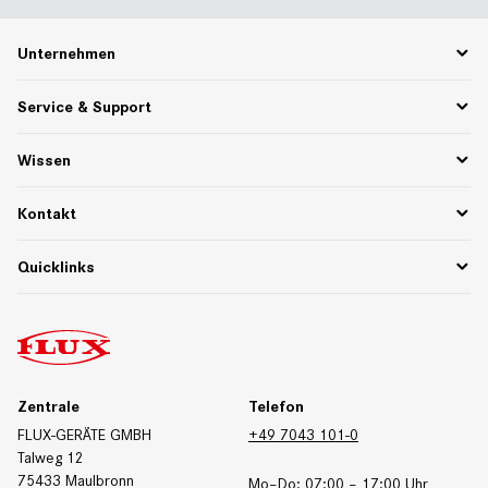
Unternehmen
Karriere
Service & Support
Über uns
Partnerportal
Ersatzteile
Wissen
75 Jahre Pioniergeist
PPWR
Rücksendungen & Reklamationen
Funktionsbeschreibungen
Kontakt
Mediathek und Downloads
Webinare & Whitepaper
Ansprechpartner Deutschland
Quicklinks
Werkstoffe und Beständigkeit
Ansprechpartner International
Kontaktformular
Downloads
Messetermine
Produktdatenblätter
Zertifikate
Zentrale
Telefon
FLUX-GERÄTE GMBH
+49 7043 101-0
Talweg 12
75433 Maulbronn
Mo–Do: 07:00 – 17:00 Uhr